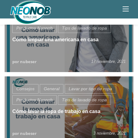
Skip
to
content
Consejos
General
Lavar por tipo de ropa
Productos Neonob
Tips de lavado de ropa
Cómo limpiar una americana en casa
por nubeser
17 noviembre, 2021
Consejos
General
Lavar por tipo de ropa
Productos Neonob
Tips de lavado de ropa
Cómo lavar la ropa de trabajo en casa
por nubeser
3 noviembre, 2021