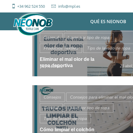
Skip
+34 962 524 550
info@mpl.es
to
content
QUÉ ES NEONOB
Consejos
Consejos para eliminar el mal olo
General
Lavar por tipo de ropa
Productos Textiles
Tips de lavado de ropa
Eliminar el mal olor de la
ropa deportiva
por Neonob
21 abril
Consejos
Consejos para eliminar el mal olo
General
Lavar por tipo de ropa
Tips de lavado de ropa
Cómo limpiar el colchón