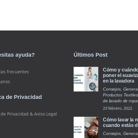
sitas ayuda?
Últimos Post
Cómo y cuánd
tas frecuentes
poner el suaviz
en la lavadora
tanos
Consejos, General
Productos Textiles
ica de Privacidad
de lavado de ropa
23 febrero, 2022
a de Privacidad & Aviso Legal
Cómo lavar la 
cuando estás de
Consejos, General