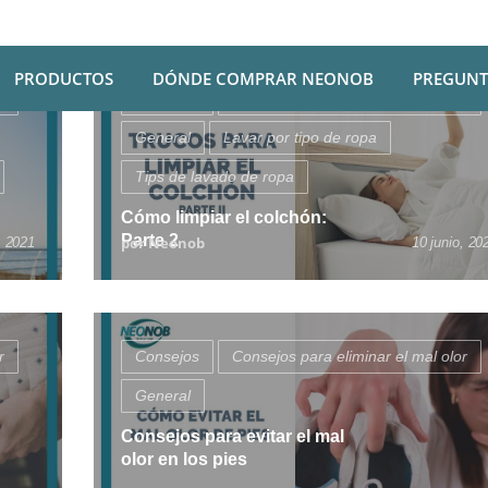
PRODUCTOS
DÓNDE COMPRAR NEONOB
PREGUNT
r
Consejos
Consejos para eliminar el mal olor
General
Lavar por tipo de ropa
Tips de lavado de ropa
Cómo limpiar el colchón:
Parte 2
por Neonob
, 2021
10 junio, 20
r
Consejos
Consejos para eliminar el mal olor
General
Consejos para evitar el mal
olor en los pies