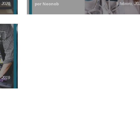
por Neonob
, 2020
5 febrero, 20
r
, 2019