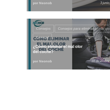
por Neonob
3 junio
Consejos
Consejos para eliminar el mal olo
General
¿Cómo eliminar el mal olor
del coche?
por Neonob
18 diciembre