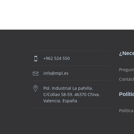
¿Nece
+962 524 550
Pregun
info@mpl.es
Contác
Pol. Industrial La pahilla.
Polít
C/Collao 58-59. 46370 Chiva.
Valencia. España
Polític