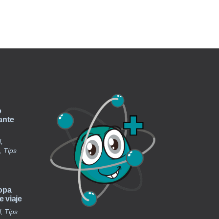
o
ante
,
, Tips
ropa
 viaje
, Tips