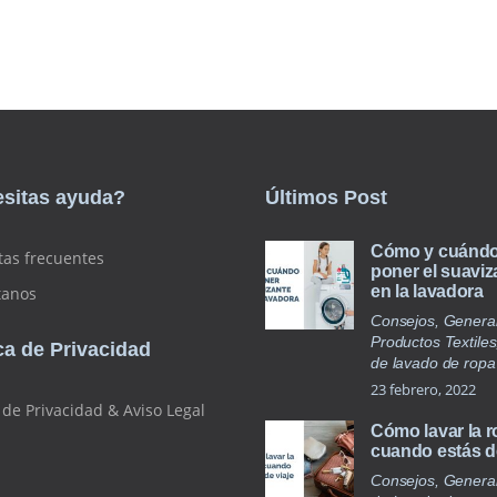
sitas ayuda?
Últimos Post
Cómo y cuánd
tas frecuentes
poner el suaviz
en la lavadora
tanos
Consejos, General
Productos Textiles
ica de Privacidad
de lavado de ropa
23 febrero, 2022
a de Privacidad & Aviso Legal
Cómo lavar la 
cuando estás de
Consejos, General