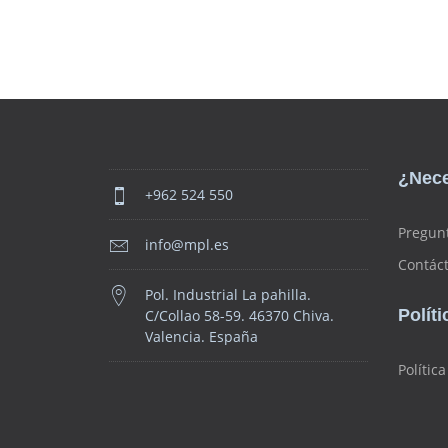
¿Nece
+962 524 550
Pregun
info@mpl.es
Contác
Pol. Industrial La pahilla.
Polít
C/Collao 58-59. 46370 Chiva.
Valencia. España
Polític