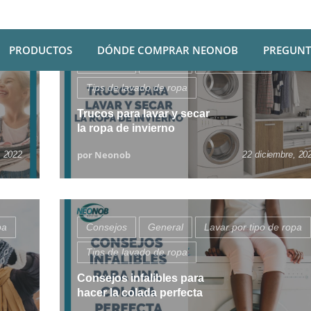
PRODUCTOS
DÓNDE COMPRAR NEONOB
PREGUNT
Consejos
General
Secar la ropa
Tips de lavado de ropa
Trucos para lavar y secar
la ropa de invierno
por Neonob
, 2022
22 diciembre, 20
pa
Consejos
General
Lavar por tipo de ropa
Tips de lavado de ropa
Consejos infalibles para
hacer la colada perfecta