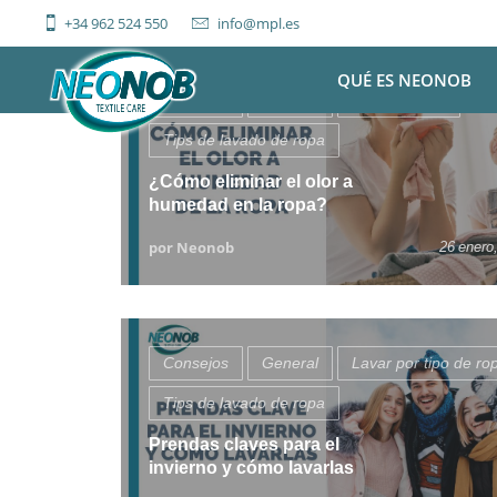
Skip
+34 962 524 550
info@mpl.es
to
content
QUÉ ES NEONOB
Consejos
General
Secar la ropa
Tips de lavado de ropa
¿Cómo eliminar el olor a
humedad en la ropa?
por Neonob
26 enero
Consejos
General
Lavar por tipo de ro
Tips de lavado de ropa
Prendas claves para el
invierno y cómo lavarlas