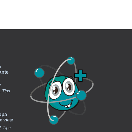
o
ante
,
, Tips
ropa
 viaje
, Tips