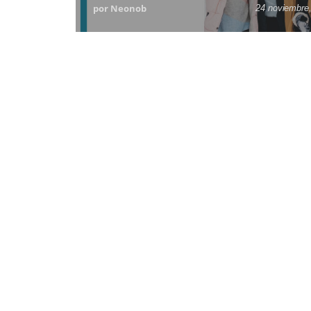
por Neonob
24 noviembre