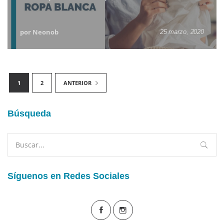
por Neonob
25 marzo, 2020
1
2
ANTERIOR
Búsqueda
Buscar
por:
Síguenos en Redes Sociales