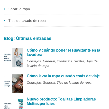
Secar la ropa
Tips de lavado de ropa
Blog: Últimas entradas
Cómo y cuándo poner el suavizante en la
lavadora
Consejos, General, Productos Textiles, Tips de
lavado de ropa
Cómo lavar la ropa cuando estás de viaje
Consejos, General, Tips de lavado de ropa
Nuevo producto: Toallitas Limpiadoras
Multisuperficies